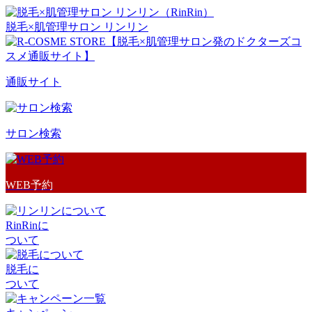
脱毛×肌管理サロン リンリン
通販サイト
サロン検索
WEB予約
RinRinに
ついて
脱毛に
ついて