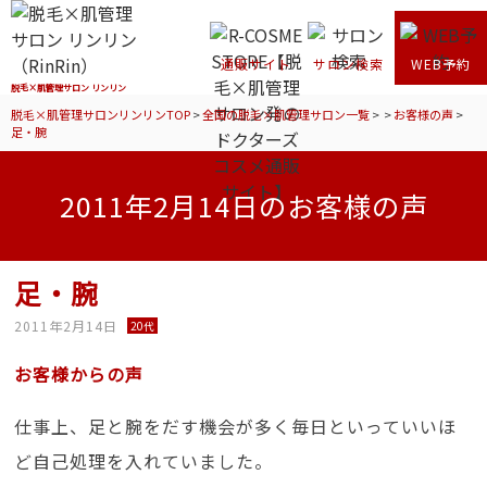
通販サイト
サロン検索
WEB予約
脱毛×肌管理サロン リンリン
脱毛×肌管理サロンリンリンTOP
>
全国の脱毛×肌管理サロン一覧
>
>
お客様の声
>
足・腕
2011年2月14日のお客様の声
足・腕
2011年2月14日
20代
お客様からの声
仕事上、足と腕をだす機会が多く毎日といっていいほ
ど自己処理を入れていました。