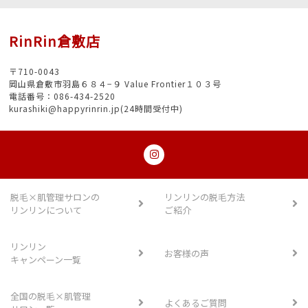
RinRin倉敷店
〒710-0043
岡山県倉敷市羽島６８４−９ Value Frontier１０３号
電話番号：086-434-2520
kurashiki@happyrinrin.jp(24時間受付中)
脱毛×肌管理サロンの
リンリンの脱毛方法
リンリンについて
ご紹介
リンリン
お客様の声
キャンペーン一覧
全国の脱毛×肌管理
よくあるご質問