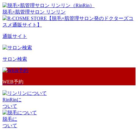
脱毛×肌管理サロン リンリン
通販サイト
サロン検索
WEB予約
RinRinに
ついて
脱毛に
ついて