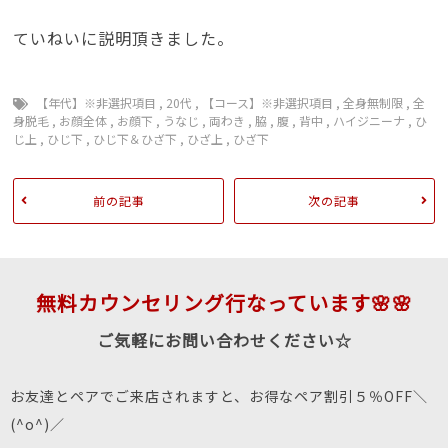
ていねいに説明頂きました。
【年代】※非選択項目
,
20代
,
【コース】※非選択項目
,
全身無制限
,
全
身脱毛
,
お顔全体
,
お顔下
,
うなじ
,
両わき
,
脇
,
腹
,
背中
,
ハイジニーナ
,
ひ
じ上
,
ひじ下
,
ひじ下＆ひざ下
,
ひざ上
,
ひざ下
前の記事
次の記事
無料カウンセリング行なっています🌸🌸
ご気軽にお問い合わせください☆
お友達とペアでご来店されますと、お得なペア割引５％OFF＼
(^o^)／