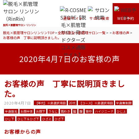
通販サイト
サロン検索
WEB予約
脱毛×肌管理サロン リンリン
脱毛×肌管理サロンリンリンTOP
>
全国の脱毛×肌管理サロン一覧
>
>
お客様の声
>
お客様の声 丁寧に説明頂きました。
2020年4月7日のお客様の声
お客様の声 丁寧に説明頂きまし
た。
2020年4月7日
【年代】※非選択項目
20代
【コース】※非選択項目
全身無制限
全身脱毛
お顔全体
お顔下
うなじ
両わき
脇
腹
背中
ハイジニーナ
ひじ上
ひじ下
ひじ下＆ひざ下
ひざ上
ひざ下
お客様からの声