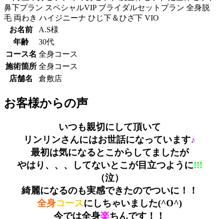
鼻下プラン
スペシャルVIP
ブライダルセットプラン
全身脱
毛
両わき
ハイジニーナ
ひじ下＆ひざ下
VIO
お名前
A.S様
年齢
30代
コース名
全身コース
施術箇所
全身コース
店舗名
倉敷店
お客様からの声
いつも親切にして頂いて
リンリンさんにはお世話になっています
♪
最初は気になるとこからしてましたが
やはり、、、してないとこが目立つように
!!!
（泣）
綺麗になるのも実感できたのでついに！！
全身
コース
にしちゃいました(^O^)
今では全身
楽
ちんです！！