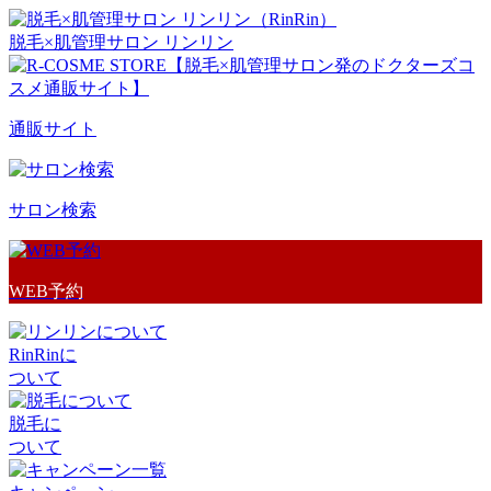
脱毛×肌管理サロン リンリン
通販サイト
サロン検索
WEB予約
RinRinに
ついて
脱毛に
ついて