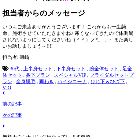
担当者からのメッセージ
いつもご来店ありがとうございます！ これからも一生懸
命、施術させていただきますね♪ 寒くなってきたので体調崩
されないようにしてくださいね（＾＾）ノ*。，・ また楽し
いお話しましょう～!!!!
担当者: 磯崎
30代
,
上半身セット
,
下半身セット
,
腕全体セット
,
足全
体セット
,
鼻下プラン
,
スペシャルVIP
,
ブライダルセットプ
ラン
,
全身脱毛
,
両わき
,
ハイジニーナ
,
ひじ下＆ひざ下
,
VIO
前の記事
次の記事
無料カウンセリング行なっています🌸🌸