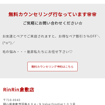
無料カウンセリング行なっています🌸🌸
ご気軽にお問い合わせください☆
お友達とペアでご来店されますと、お得なペア割引５％OFF＼
(^o^)／
毛の悩み・・・是非私たちにお任せ下さい♡
無料カウンセリング予約はこちら
RinRin倉敷店
〒710-0043
岡山県倉敷市羽島６８４−９ Value Frontier１０３号