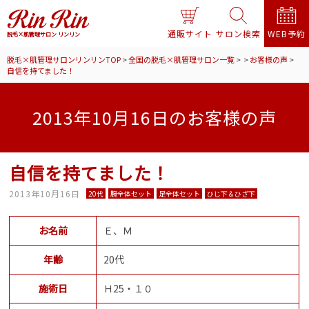
通販サイト
サロン検索
WEB予約
脱毛×肌管理サロン リンリン
脱毛×肌管理サロンリンリンTOP
>
全国の脱毛×肌管理サロン一覧
>
>
お客様の声
>
自信を持てました！
2013年10月16日のお客様の声
自信を持てました！
2013年10月16日
20代
腕全体セット
足全体セット
ひじ下＆ひざ下
お名前
Ｅ、Ｍ
年齢
20代
施術日
Ｈ25・１０