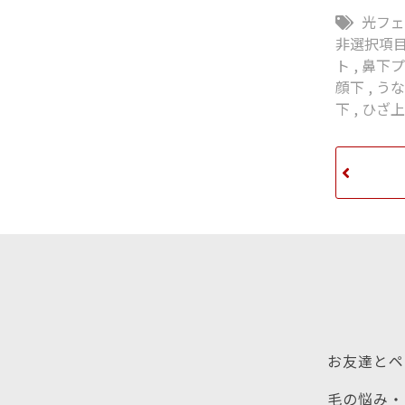
光フ
非選択項
ト
,
鼻下
顔下
,
う
下
,
ひざ
お友達とペ
毛の悩み・