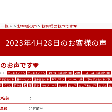
ン一覧
>
>
お客様の声
>
お客様のお声です💗
2023年4月28日のお客様の声
のお声です💗
8日
光フェイシャル
光フェイシャル
【年代】※非選択項目
20代
【コース】※非選択項目
下半身セット
腕全体セット
足全体セット
鼻下プラン
スペシャルVIP
ブライダルセットプラ
下
うなじ
両わき
脇
腹
背中
ハイジニーナ
ひじ上
ひじ下
ひじ下＆ひざ下
ひざ上
ひ
お名前
R
年齢
20代前半