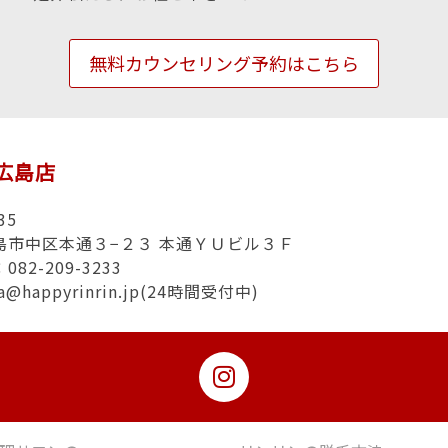
無料カウンセリング予約はこちら
n広島店
35
島市中区本通３−２３ 本通ＹＵビル３Ｆ
82-209-3233
ma@happyrinrin.jp(24時間受付中)