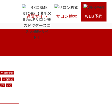
通販サイト
サロン検索
WEB予約
全身無制限
ン
全身脱毛
ざ下
VIO