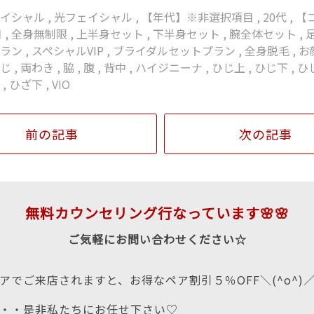
ェイシャル
,
光フェイシャル
,
【年代】※非選択項目
,
20代
,
【
目
,
全身無制限
,
上半身セット
,
下半身セット
,
腕全体セット
,
プラン
,
スペシャルVIP
,
ブライダルセットプラン
,
全身脱毛
,
お
なじ
,
両わき
,
脇
,
腹
,
背中
,
ハイジニーナ
,
ひじ上
,
ひじ下
,
ひ
上
,
ひざ下
,
VIO
前の記事
次の記事
無料カウンセリング行なっています🌸🌸
ご気軽にお問い合わせください☆
アでご来店されますと、お得なペア割引５％OFF＼(^o^)
・・是非私たちにお任せ下さい♡