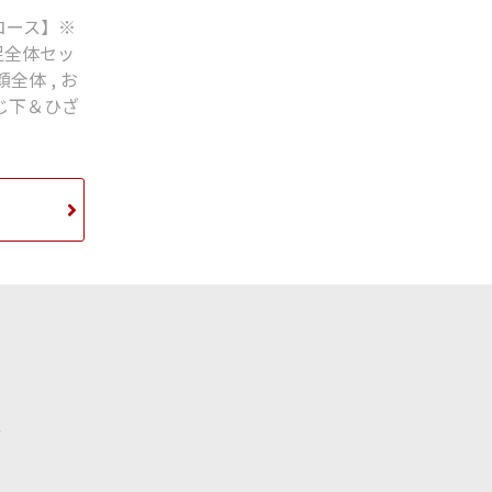
コース】※
足全体セッ
顔全体
,
お
じ下＆ひざ
／