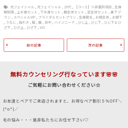
光フェイシャル
,
光フェイシャル
,
20代
,
【コース】※非選択項目
,
全身
無制限
,
上半身セット
,
下半身セット
,
腕全体セット
,
足全体セット
,
鼻下プ
ラン
,
スペシャルVIP
,
ブライダルセットプラン
,
全身脱毛
,
お顔全体
,
お顔下
,
うなじ
,
両わき
,
脇
,
腹
,
背中
,
ハイジニーナ
,
ひじ上
,
ひじ下
,
ひじ下＆ひ
ざ下
,
ひざ上
,
ひざ下
,
VIO
前の記事
次の記事
無料カウンセリング行なっています🌸🌸
ご気軽にお問い合わせください☆
お友達とペアでご来店されますと、お得なペア割引５％OFF＼
(^o^)／
毛の悩み・・・是非私たちにお任せ下さい♡