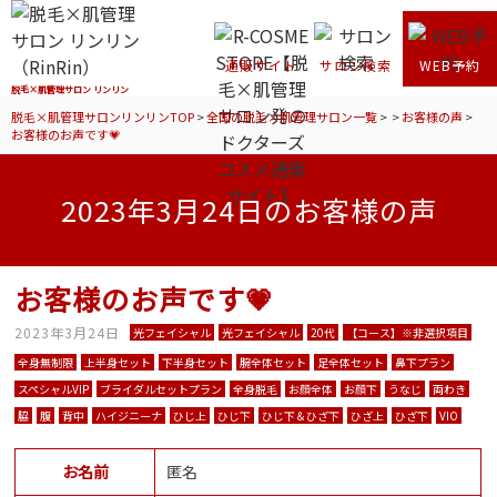
通販サイト
サロン検索
WEB予約
脱毛×肌管理サロン リンリン
脱毛×肌管理サロンリンリンTOP
>
全国の脱毛×肌管理サロン一覧
>
>
お客様の声
>
お客様のお声です💗
2023年3月24日のお客様の声
お客様のお声です💗
2023年3月24日
光フェイシャル
光フェイシャル
20代
【コース】※非選択項目
全身無制限
上半身セット
下半身セット
腕全体セット
足全体セット
鼻下プラン
スペシャルVIP
ブライダルセットプラン
全身脱毛
お顔全体
お顔下
うなじ
両わき
脇
腹
背中
ハイジニーナ
ひじ上
ひじ下
ひじ下＆ひざ下
ひざ上
ひざ下
VIO
お名前
匿名