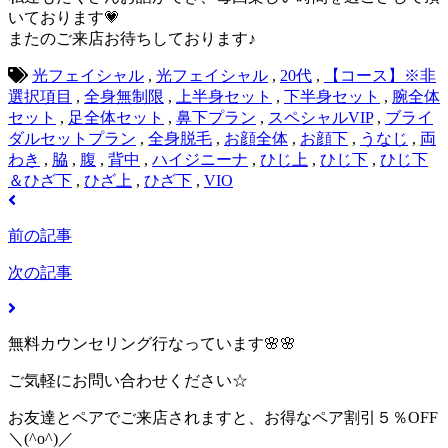
いております💗
またのご来店お待ちしております♪
光フェイシャル
,
光フェイシャル
,
20代
,
【コース】※非
選択項目
,
全身無制限
,
上半身セット
,
下半身セット
,
腕全体
セット
,
足全体セット
,
鼻下プラン
,
スペシャルVIP
,
ブライ
ダルセットプラン
,
全身脱毛
,
お顔全体
,
お顔下
,
うなじ
,
両
わき
,
脇
,
腹
,
背中
,
ハイジニーナ
,
ひじ上
,
ひじ下
,
ひじ下
＆ひざ下
,
ひざ上
,
ひざ下
,
VIO
前の記事
次の記事
無料カウンセリング行なっています🌸🌸
ご気軽にお問い合わせください☆
お友達とペアでご来店されますと、お得なペア割引５％OFF
＼(^o^)／