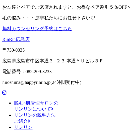
お友達とペアでご来店されますと、お得なペア割引５％OFF＼(^
毛の悩み・・・是非私たちにお任せ下さい♡
無料カウンセリング予約はこちら
RinRin広島店
〒730-0035
広島県広島市中区本通３−２３ 本通ＹＵビル３Ｆ
電話番号：082-209-3233
hiroshima@happyrinrin.jp(24時間受付中)
脱毛×肌管理サロンの
リンリンについて
リンリンの脱毛方法
ご紹介
リンリン