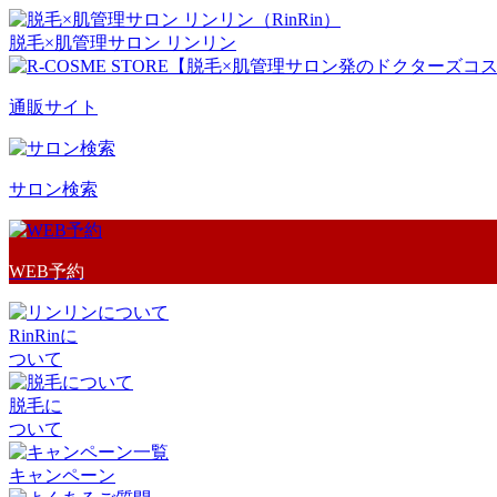
脱毛×肌管理サロン リンリン
通販サイト
サロン検索
WEB予約
RinRinに
ついて
脱毛に
ついて
キャンペーン