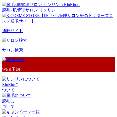
脱毛×肌管理サロン リンリン
通販サイト
サロン検索
WEB予約
RinRinに
ついて
脱毛に
ついて