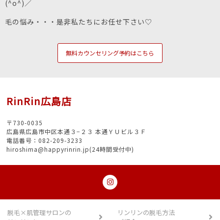
(^o^)／
毛の悩み・・・是非私たちにお任せ下さい♡
無料カウンセリング予約はこちら
RinRin広島店
〒730-0035
広島県広島市中区本通３−２３ 本通ＹＵビル３Ｆ
電話番号：082-209-3233
hiroshima@happyrinrin.jp(24時間受付中)
脱毛×肌管理サロンの
リンリンの脱毛方法