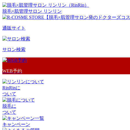
脱毛×肌管理サロン リンリン
通販サイト
サロン検索
WEB予約
RinRinに
ついて
脱毛に
ついて
キャンペーン