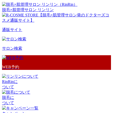
脱毛×肌管理サロン リンリン
通販サイト
サロン検索
WEB予約
RinRinに
ついて
脱毛に
ついて