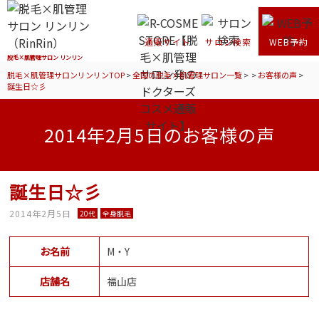
通販サイト
サロン検索
WEB予約
脱毛×肌管理サロン リンリン
脱毛×肌管理サロンリンリンTOP
>
全国の脱毛×肌管理サロン一覧
>
>
お客様の声
>
誕生日☆彡
2014年2月5日のお客様の声
誕生日☆彡
2014年2月5日
20代
全身脱毛
お名前
M・Y
店舗名
福山店