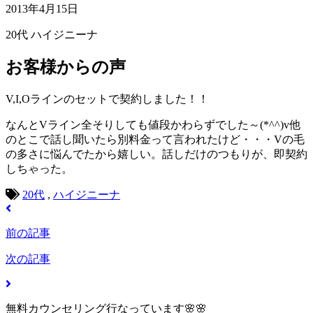
2013年4月15日
20代
ハイジニーナ
お客様からの声
V,I,Oラインのセットで契約しました！！
なんとVライン全そりしても値段かわらずでした～(*^^)v他
のとこで話し聞いたら別料金って言われたけど・・・Vの毛
の多さに悩んでたから嬉しい。話しだけのつもりが、即契約
しちゃった。
20代
,
ハイジニーナ
前の記事
次の記事
無料カウンセリング行なっています🌸🌸