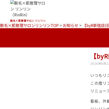
脱毛×肌管理サロン リンリン
脱毛×肌管理サロンリンリンTOP
>
お知らせ
>
【byR新宿店(
【by
2026年6月2
いつもリ
この度リン
リニュー
看板、外
リンリン