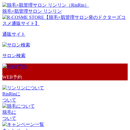
脱毛×肌管理サロン リンリン
通販サイト
サロン検索
WEB予約
RinRinに
ついて
脱毛に
ついて