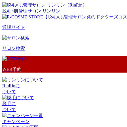
脱毛×肌管理サロン リンリン
通販サイト
サロン検索
WEB予約
RinRinに
ついて
脱毛に
ついて
キャンペーン