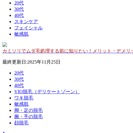
20代
30代
40代
スキンケア
フェイシャル
敏感肌
カミソリでムダ毛処理する前に知りたい！メリット・デメリ
最終更新日:2025年11月25日
20代
30代
40代
VIO脱毛（デリケートゾーン）
ワキ脱毛
敏感肌
脚・足の脱毛
腕・手の脱毛
顔脱毛