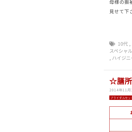
母様の振
見せて下
10代
,
スペシャル
,
ハイジニ
☆膳
2014年11月
ブライダルセッ