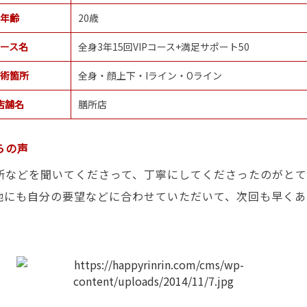
年齢
20歳
ース名
全身3年15回VIPコース+満足サポート50
術箇所
全身・顔上下・Iライン・Oライン
店舗名
膳所店
らの声
所などを聞いてくださって、丁寧にしてくださったのがとて
他にも自分の要望などに合わせていただいて、次回も早くあ
！