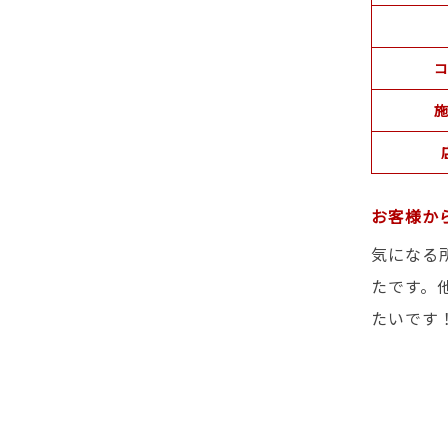
コ
施
お客様か
気になる
たです。
たいです