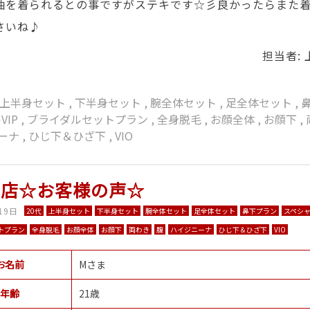
袖を着られるとの事ですがステキです☆彡良かったらまた
さいね♪
担当者:
上半身セット
,
下半身セット
,
腕全体セット
,
足全体セット
,
VIP
,
ブライダルセットプラン
,
全身脱毛
,
お顔全体
,
お顔下
,
ーナ
,
ひじ下＆ひざ下
,
VIO
所店☆お客様の声☆
19日
20代
上半身セット
下半身セット
腕全体セット
足全体セット
鼻下プラン
スペシャ
トプラン
全身脱毛
お顔全体
お顔下
両わき
腹
ハイジニーナ
ひじ下＆ひざ下
VIO
お名前
Mさま
年齢
21歳