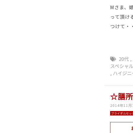
Mさま、
って頂け
つけて・・
20代
,
スペシャル
,
ハイジニ
☆膳
2014年11月
ブライダルセッ