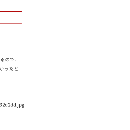
るので、
かったと