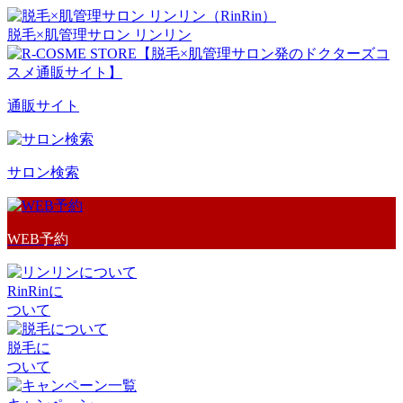
脱毛×肌管理サロン リンリン
通販サイト
サロン検索
WEB予約
RinRinに
ついて
脱毛に
ついて