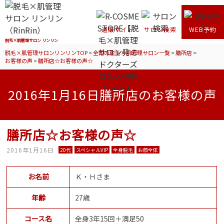
通販サイト
サロン検索
WEB予約
脱毛×肌管理サロン リンリン
脱毛×肌管理サロンリンリンTOP
>
全国の脱毛×肌管理サロン一覧
>
膳所店
>
お客様の声
>
膳所店☆お客様の声☆
2016年1月16日膳所店のお客様の声
膳所店☆お客様の声☆
2016年1月16日
20代
スペシャルVIP
全身脱毛
お顔全体
お名前
Ｋ・Ｈさま
年齢
27歳
コース名
全身3年15回＋満足50