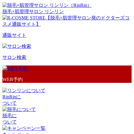
脱毛×肌管理サロン リンリン
通販サイト
サロン検索
WEB予約
RinRinに
ついて
脱毛に
ついて