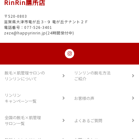
RinRin膳所店
〒520-0803
滋賀県大津市竜が丘３−９ 竜が丘テナント２Ｆ
電話番号：077-526-3401
zeze@happyrinrin.jp(24時間受付中)
脱毛×肌管理サロンの
リンリンの脱毛方法
リンリンについて
ご紹介
リンリン
お客様の声
キャンペーン一覧
全国の脱毛×肌管理
よくあるご質問
サロン一覧