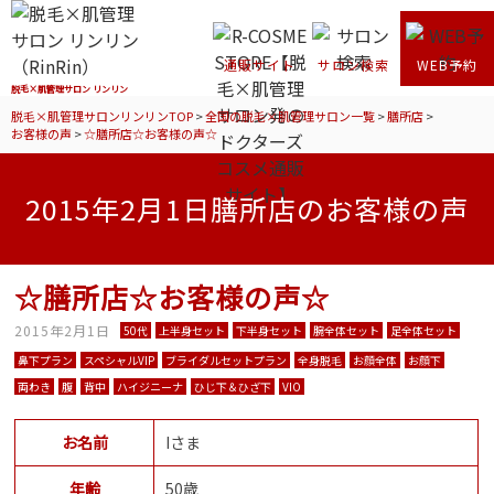
通販サイト
サロン検索
WEB予約
脱毛×肌管理サロン リンリン
脱毛×肌管理サロンリンリンTOP
>
全国の脱毛×肌管理サロン一覧
>
膳所店
>
お客様の声
>
☆膳所店☆お客様の声☆
2015年2月1日膳所店のお客様の声
☆膳所店☆お客様の声☆
2015年2月1日
50代
上半身セット
下半身セット
腕全体セット
足全体セット
鼻下プラン
スペシャルVIP
ブライダルセットプラン
全身脱毛
お顔全体
お顔下
両わき
腹
背中
ハイジニーナ
ひじ下＆ひざ下
VIO
お名前
Iさま
年齢
50歳