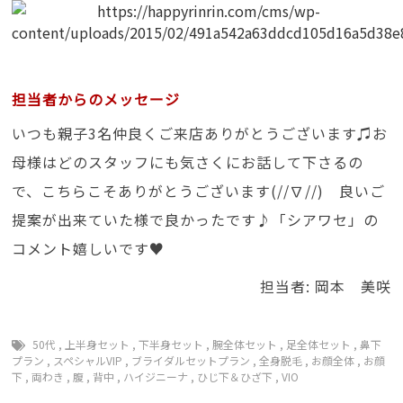
担当者からのメッセージ
いつも親子3名仲良くご来店ありがとうございます♫お
母様はどのスタッフにも気さくにお話して下さるの
で、こちらこそありがとうございます(//∇//) 良いご
提案が出来ていた様で良かったです♪「シアワセ」の
コメント嬉しいです♥
担当者: 岡本 美咲
50代
,
上半身セット
,
下半身セット
,
腕全体セット
,
足全体セット
,
鼻下
プラン
,
スペシャルVIP
,
ブライダルセットプラン
,
全身脱毛
,
お顔全体
,
お顔
下
,
両わき
,
腹
,
背中
,
ハイジニーナ
,
ひじ下＆ひざ下
,
VIO