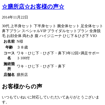
☆膳所店☆お客様の声☆
2014年11月22日
30代
上半身セット
下半身セット
腕全体セット
足全体セット
鼻下プラン
スペシャルVIP
ブライダルセットプラン
全身脱
毛
お顔全体
両わき
腹
ハイジニーナ
ひじ下＆ひざ下
VIO
お名前
N様
年齢
３８歳
コース
ワキ・ひじ下・ひざ下・鼻下3年12回+満足サポー
名
ト100付
施術箇
ワキ・ひじ下・ひざ下・鼻下
所
店舗名
膳所店
お客様からの声
いつもていねいに対応していただいてありがとうございま
す。