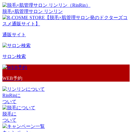
脱毛×肌管理サロン リンリン
通販サイト
サロン検索
WEB予約
RinRinに
ついて
脱毛に
ついて