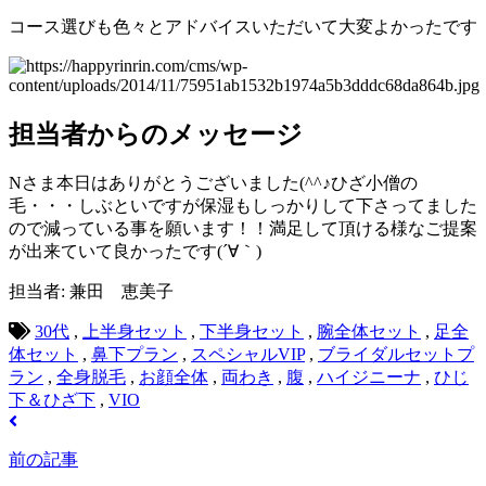
コース選びも色々とアドバイスいただいて大変よかったです
担当者からのメッセージ
Nさま本日はありがとうございました(^^♪ひざ小僧の
毛・・・しぶといですが保湿もしっかりして下さってました
ので減っている事を願います！！満足して頂ける様なご提案
が出来ていて良かったです(´∀｀)
担当者: 兼田 恵美子
30代
,
上半身セット
,
下半身セット
,
腕全体セット
,
足全
体セット
,
鼻下プラン
,
スペシャルVIP
,
ブライダルセットプ
ラン
,
全身脱毛
,
お顔全体
,
両わき
,
腹
,
ハイジニーナ
,
ひじ
下＆ひざ下
,
VIO
前の記事