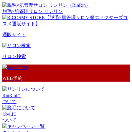
脱毛×肌管理サロン リンリン
通販サイト
サロン検索
WEB予約
RinRinに
ついて
脱毛に
ついて