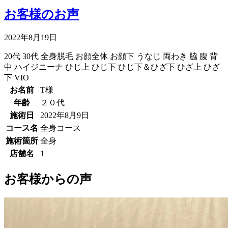
お客様のお声
2022年8月19日
20代
30代
全身脱毛
お顔全体
お顔下
うなじ
両わき
脇
腹
背
中
ハイジニーナ
ひじ上
ひじ下
ひじ下＆ひざ下
ひざ上
ひざ
下
VIO
お名前
T様
年齢
２０代
施術日
2022年8月9日
コース名
全身コース
施術箇所
全身
店舗名
1
お客様からの声