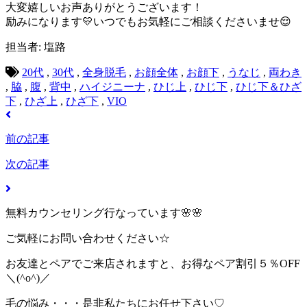
大変嬉しいお声ありがとうございます！
励みになります💛いつでもお気軽にご相談くださいませ😌
担当者: 塩路
20代
,
30代
,
全身脱毛
,
お顔全体
,
お顔下
,
うなじ
,
両わき
,
脇
,
腹
,
背中
,
ハイジニーナ
,
ひじ上
,
ひじ下
,
ひじ下＆ひざ
下
,
ひざ上
,
ひざ下
,
VIO
前の記事
次の記事
無料カウンセリング行なっています🌸🌸
ご気軽にお問い合わせください☆
お友達とペアでご来店されますと、お得なペア割引５％OFF
＼(^o^)／
毛の悩み・・・是非私たちにお任せ下さい♡