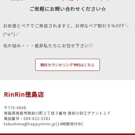
ご気軽にお問い合わせください☆
お友達とペアでご来店されますと、お得なペア割引５％OFF＼
(^o^)／
毛の悩み・・・是非私たちにお任せ下さい♡
無料カウンセリング予約はこちら
RinRin徳島店
〒770-0808
徳島県徳島市南前川町２丁目３番地 南前川鈴江テナント１Ｆ
電話番号：088-622-5281
tokushima@happyrinrin.jp(24時間受付中)