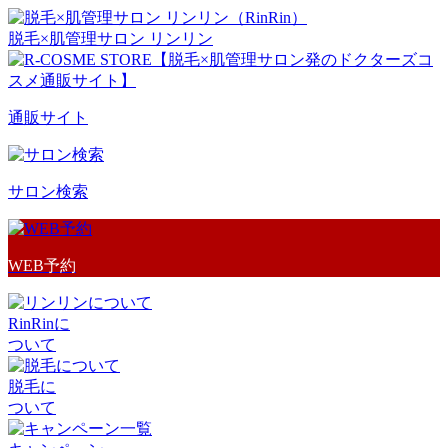
脱毛×肌管理サロン リンリン
通販サイト
サロン検索
WEB予約
RinRinに
ついて
脱毛に
ついて