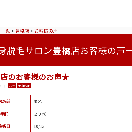
ン一覧
>
豊橋店
>
お客様の声
身脱毛サロン豊橋店お客様の声
橋店のお客様のお声★
2日
20代
全身脱毛
お名前
匿名
年齢
２０代
施術日
10/13