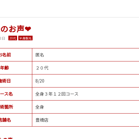
のお声❤
8日
20代
全身脱毛
お名前
匿名
年齢
２０代
施術日
8/20
ース名
全身３年１２回コース
術箇所
全身
店舗名
豊橋店