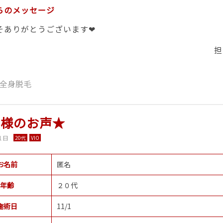
らのメッセージ
そありがとうございます❤
担
全身脱毛
客様のお声★
1日
20代
VIO
お名前
匿名
年齢
２０代
施術日
11/1