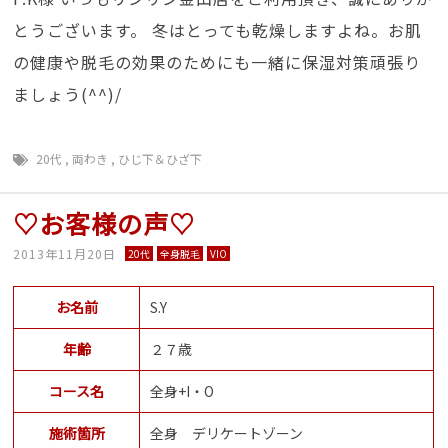
とうございます。 冬はとっても乾燥しますよね。お肌
の健康や脱毛の効果のためにも一緒に保湿対策頑張り
ましょう(^^)/
20代
,
両わき
,
ひじ下＆ひざ下
♡お客様の声♡
2013年11月20日
20代
全身脱毛
VIO
お名前
S.Y
年齢
２７歳
コース名
全身+I・O
施術箇所
全身 デリケートゾーン