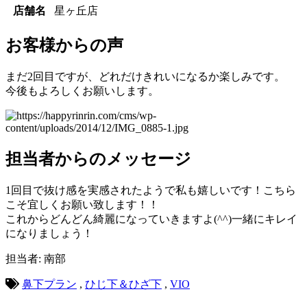
店舗名
星ヶ丘店
お客様からの声
まだ2回目ですが、どれだけきれいになるか楽しみです。
今後もよろしくお願いします。
担当者からのメッセージ
1回目で抜け感を実感されたようで私も嬉しいです！こちら
こそ宜しくお願い致します！！
これからどんどん綺麗になっていきますよ(^^)一緒にキレイ
になりましょう！
担当者: 南部
鼻下プラン
,
ひじ下＆ひざ下
,
VIO