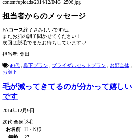
担当者からのメッセージ
FAコース終了さみしいですね。
またお肌の調子聞かせてください！
次回は脱毛でまたお待ちしています♡
担当者: 粟田
40代
,
鼻下プラン
,
ブライダルセットプラン
,
お顔全体
,
お顔下
毛が減ってきてるのが分かって嬉しい
です
2014年12月9日
20代
全身脱毛
お名前
H・N様
年齢
27