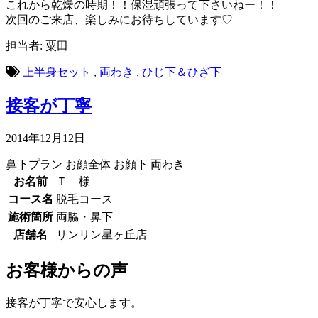
これから乾燥の時期！！保湿頑張って下さいねー！！
次回のご来店、楽しみにお待ちしています♡
担当者: 粟田
上半身セット
,
両わき
,
ひじ下＆ひざ下
接客が丁寧
2014年12月12日
鼻下プラン
お顔全体
お顔下
両わき
お名前
Ｔ 様
コース名
脱毛コース
施術箇所
両脇・鼻下
店舗名
リンリン星ヶ丘店
お客様からの声
接客が丁寧で安心します。