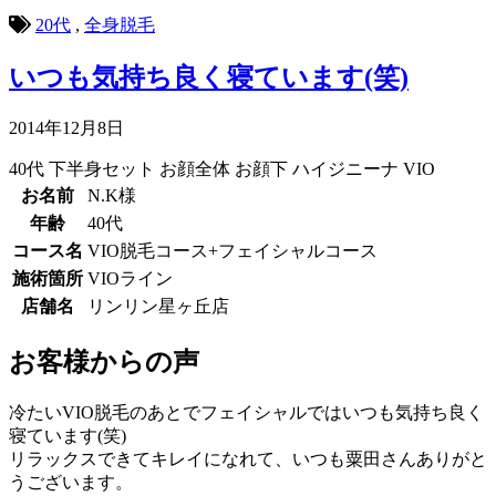
20代
,
全身脱毛
いつも気持ち良く寝ています(笑)
2014年12月8日
40代
下半身セット
お顔全体
お顔下
ハイジニーナ
VIO
お名前
N.K様
年齢
40代
コース名
VIO脱毛コース+フェイシャルコース
施術箇所
VIOライン
店舗名
リンリン星ヶ丘店
お客様からの声
冷たいVIO脱毛のあとでフェイシャルではいつも気持ち良く
寝ています(笑)
リラックスできてキレイになれて、いつも粟田さんありがと
うございます。