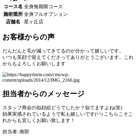
コース名
全身無期限コース
施術箇所
全身フルオプション
店舗名
星ヶ丘店
お客様からの声
だんだんと毛が減ってきてるのが分かって嬉しいです。
いつも笑顔で迎えてくださってありがとうございます。これ
からもよろしくお願いします
担当者からのメッセージ
スタッフ商会の似顔絵どうでしたか？似てますよね(笑)
効果実感されているようで私も嬉しいです(^^) こちらこそこ
れからも宜しくお願い致します！
担当者: 南部