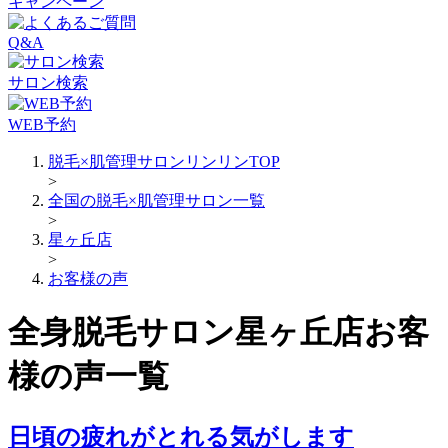
キャンペーン
Q&A
サロン検索
WEB予約
脱毛×肌管理サロンリンリンTOP
>
全国の脱毛×肌管理サロン一覧
>
星ヶ丘店
>
お客様の声
全身脱毛サロン星ヶ丘店お客
様の声一覧
日頃の疲れがとれる気がします