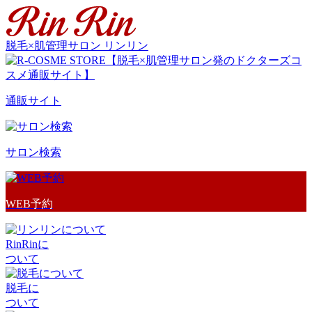
脱毛×肌管理サロン リンリン
通販サイト
サロン検索
WEB予約
RinRinに
ついて
脱毛に
ついて