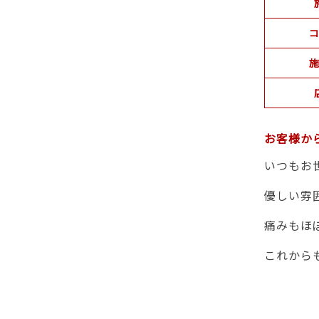
コ
施
お客様か
いつもお
優しい雰
痛みもほ
これから