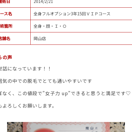
施術日
2014/2/21
ース名
全身フルオプション3年15回ＶＩＰコース
術箇所
全身・顔・Ｉ・Ｏ
店舗名
岡山店
らの声
世話になっています！！
囲気の中での脱毛でとても通いやすいです
ぼなく、この値段で”女子力 up”できると思うと満足です♡
もよろしくお願いします。