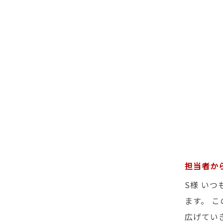
担当者か
S様 い
ます。 
広げていき