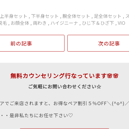
上半身セット
,
下半身セット
,
腕全体セット
,
足全体セット
,
脱毛
,
お顔全体
,
両わき
,
ハイジニーナ
,
ひじ下＆ひざ下
,
VIO
前の記事
次の記事
無料カウンセリング行なっています🌸🌸
ご気軽にお問い合わせください☆
アでご来店されますと、お得なペア割引５％OFF＼(^o^)
・・是非私たちにお任せ下さい♡