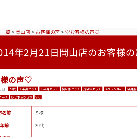
ン一覧
>
岡山店
>
お客様の声
>
♡お客様の声♡
2014年2月21日岡山店のお客様の
客様の声♡
1日
20代
上半身セット
下半身セット
腕全体セット
足全体セット
スペシャルVIP
全身脱
ニーナ
ひじ下＆ひざ下
VIO
お名前
Ｓ様
年齢
20代