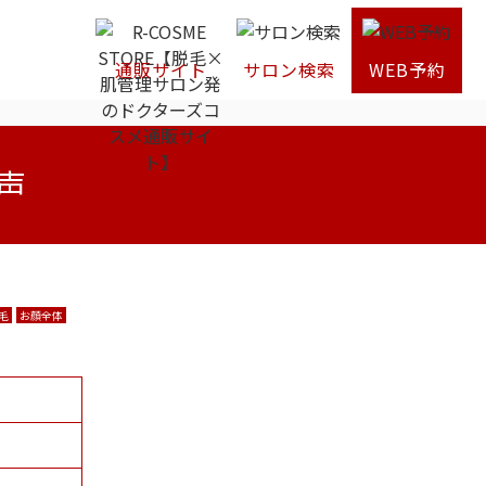
通販サイト
サロン検索
WEB予約
声
毛
お顔全体