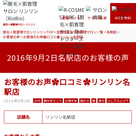
通販サイト
サロン検索
WEB予約
脱毛×肌管理サロン リンリン
脱毛×肌管理サロンリンリンTOP
>
全国の脱毛×肌管理サロン一覧
>
名駅店
>
お客様の声
>
お客様のお声✿口コミ✿リンリン名駅店
2016年9月2日名駅店のお客様の声
お客様のお声✿口コミ✿リンリン名
駅店
2016年9月2日
20代
腕全体セット
お顔全体
両わき
腹
背中
ひじ下＆ひざ下
店舗名
リンリン名駅店