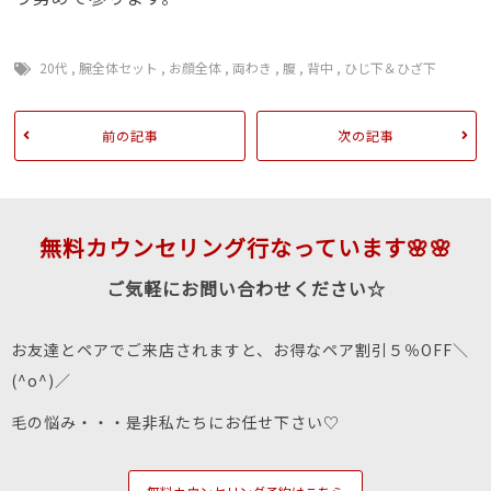
20代
,
腕全体セット
,
お顔全体
,
両わき
,
腹
,
背中
,
ひじ下＆ひざ下
前の記事
次の記事
無料カウンセリング行なっています🌸🌸
ご気軽にお問い合わせください☆
お友達とペアでご来店されますと、お得なペア割引５％OFF＼
(^o^)／
毛の悩み・・・是非私たちにお任せ下さい♡