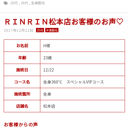
20代
,
30代
,
全身脱毛
ＲＩＮＲＩＮ松本店お客様のお声♡
2017年12月22日
20代
全身脱毛
お名前
H様
年齢
23歳
施術日
12/22
コース名
全身360℃ スペシャルVIPコース
施術箇所
全身
店舗名
松本店
お客様からの声