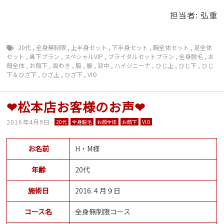
担当者: 弘重
20代
,
全身無制限
,
上半身セット
,
下半身セット
,
腕全体セット
,
足全体
セット
,
鼻下プラン
,
スペシャルVIP
,
ブライダルセットプラン
,
全身脱毛
,
お
顔全体
,
お顔下
,
両わき
,
脇
,
腹
,
背中
,
ハイジニーナ
,
ひじ上
,
ひじ下
,
ひじ
下＆ひざ下
,
ひざ上
,
ひざ下
,
VIO
❤松本店お客様のお声❤
2016年4月9日
20代
全身脱毛
お顔全体
お顔下
VIO
お名前
H・M様
年齢
20代
施術日
2016.４月９日
コース名
全身無制限コース