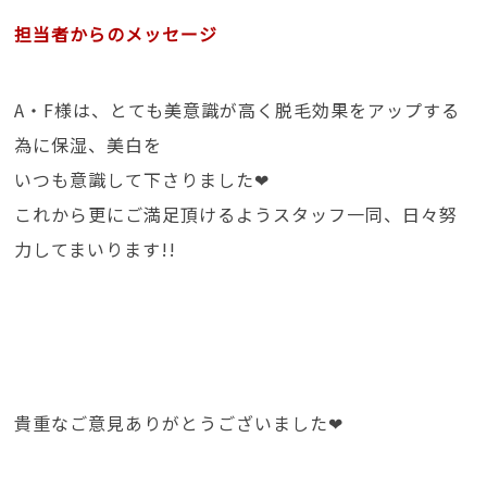
担当者からのメッセージ
A・F様は、とても美意識が高く脱毛効果をアップする
為に保湿、美白を
いつも意識して下さりました❤
これから更にご満足頂けるようスタッフ一同、日々努
力してまいります!!
貴重なご意見ありがとうございました❤