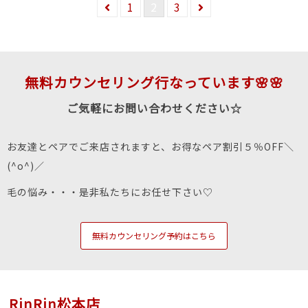
1
2
3
無料カウンセリング行なっています🌸🌸
ご気軽にお問い合わせください☆
お友達とペアでご来店されますと、お得なペア割引５％OFF＼
(^o^)／
毛の悩み・・・是非私たちにお任せ下さい♡
無料カウンセリング予約はこちら
RinRin松本店