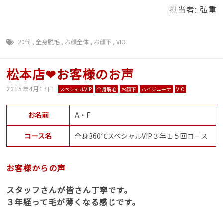
担当者: 弘重
20代
,
全身脱毛
,
お顔全体
,
お顔下
,
VIO
松本店❤お客様のお声
2015年4月17日
スペシャルVIP
全身脱毛
お顔下
ハイジニーナ
VIO
お名前
A・F
コース名
全身360℃スペシャルVIP３年１５回コース
お客様からの声
スタッフさんが皆さん丁寧です。
３年経って毛が薄くなる感じです。