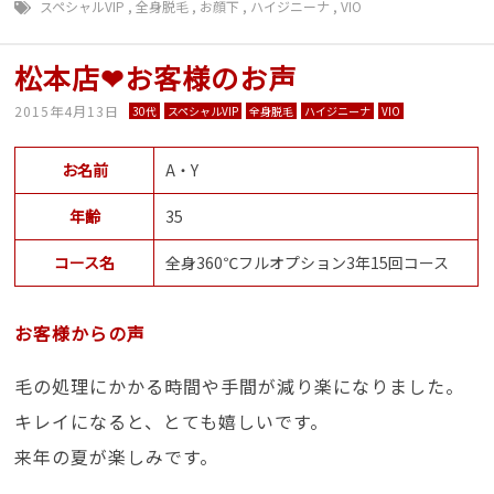
スペシャルVIP
,
全身脱毛
,
お顔下
,
ハイジニーナ
,
VIO
松本店❤お客様のお声
2015年4月13日
30代
スペシャルVIP
全身脱毛
ハイジニーナ
VIO
お名前
A・Y
年齢
35
コース名
全身360℃フルオプション3年15回コース
お客様からの声
毛の処理にかかる時間や手間が減り楽になりました。
キレイになると、とても嬉しいです。
来年の夏が楽しみです。