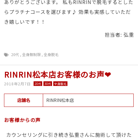
ありがとうございます。 私もRINRINで脱毛するとした
らプラチナコースを選びます♪ 効果も実感していただ
き嬉しいです！！
担当者: 弘重
20代
,
全身無制限
,
全身脱毛
RINRIN松本店お客様のお声❤
2018年2月7日
20代
30代
全身脱毛
店舗名
RINRIN松本店
お客様からの声
カウンセリングに引き続き弘重さんに施術して頂けた