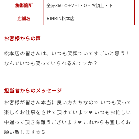
施術箇所
全身360℃＋V・I・O・お顔上・下
店舗名
RINRIN松本店
お客様からの声
松本店の皆さんは、いつも笑顔でいてすごいと思う！
なんでいつも笑っていられるんですか？
担当者からのメッセージ
お客様が皆さん本当に良い方たちなので いつも笑って
楽しくお仕事をさせて頂けています❤ いつもお忙しい
中通って頂き有難うございます❤ これからも宜しくお
願い致します☆ミ