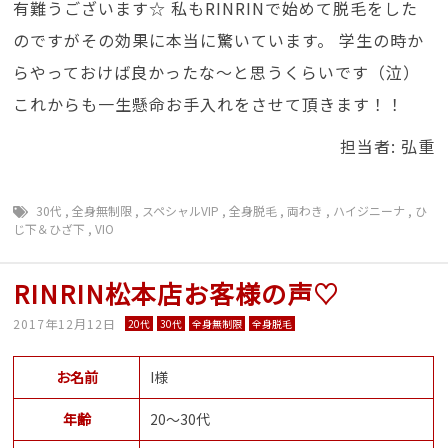
有難うございます☆ 私もRINRINで始めて脱毛をした
のですがその効果に本当に驚いています。 学生の時か
らやっておけば良かったな～と思うくらいです（泣）
これからも一生懸命お手入れをさせて頂きます！！
担当者: 弘重
30代
,
全身無制限
,
スペシャルVIP
,
全身脱毛
,
両わき
,
ハイジニーナ
,
ひ
じ下＆ひざ下
,
VIO
RINRIN松本店お客様の声♡
2017年12月12日
20代
30代
全身無制限
全身脱毛
お名前
I様
年齢
20～30代