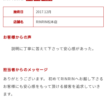
施術日
2017.12月
店舗名
RINRIN松本店
お客様からの声
説明に丁寧に答えて下さって安心感があった。
担当者からのメッセージ
ありがとうございます。 初めてRINRINへお越し下さる
お客様にも安心感をもって頂ける接客を追求していき
ます。