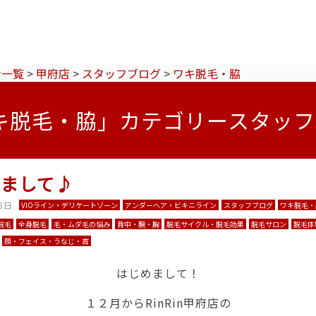
ン一覧
>
甲府店
>
スタッフブログ
>
ワキ脱毛・脇
キ脱毛・脇」カテゴリースタッフ
めまして♪
8日
VIOライン・デリケートゾーン
アンダーヘア・ビキニライン
スタッフブログ
ワキ脱毛・
脱毛
全身脱毛
毛・ムダ毛の悩み
背中・腕・胸
脱毛サイクル・脱毛効果
脱毛サロン
脱毛体
顔・フェイス・うなじ・首
はじめまして！
１２月からRinRin甲府店の