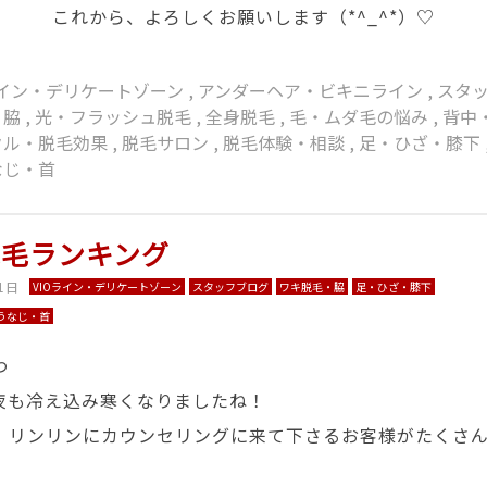
これから、よろしくお願いします（*^_^*）♡
ライン・デリケートゾーン
,
アンダーヘア・ビキニライン
,
スタ
・脇
,
光・フラッシュ脱毛
,
全身脱毛
,
毛・ムダ毛の悩み
,
背中
クル・脱毛効果
,
脱毛サロン
,
脱毛体験・相談
,
足・ひざ・膝下
なじ・首
脱毛ランキング
1日
VIOライン・デリケートゾーン
スタッフブログ
ワキ脱毛・脇
足・ひざ・膝下
うなじ・首
わ
夜も冷え込み寒くなりましたね！
、リンリンにカウンセリングに来て下さるお客様がたくさ
。