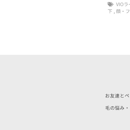
VIO
下
,
顔・
お友達とペ
毛の悩み・