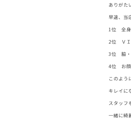
ありがた
早速、当
1位 全
2位 Ｖ
3位 脇
4位 お
このよう
キレイに
スタッフ
一緒に綺