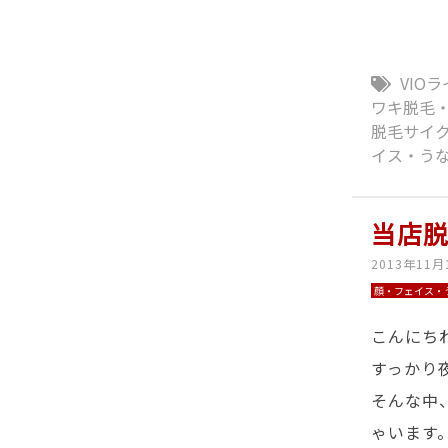
VIO
ワキ脱毛
脱毛サイ
イス・う
当店
2013年11月
顔・フェイス・
こんにち
すっかり
そんな中
ゃいます