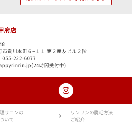
n甲府店
48
府市貢川本町６−１１ 第２産友ビル２階
55-232-6077
appyrinrin.jp(24時間受付中)
理サロンの
リンリンの脱毛方法
ついて
ご紹介