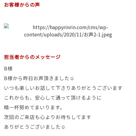
お客様からの声
担当者からのメッセージ
B様
B様から昨日お声頂きました☺
いつも楽しいお話して下さりありがとうございます
これからも、安心して通って頂けるように
精一杯努めてまいります。
次回のご来店も心よりお待ちしてます
ありがとうございました☺