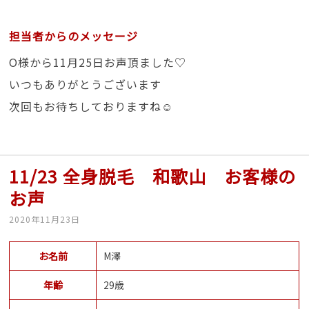
担当者からのメッセージ
O様から11月25日お声頂ました♡
いつもありがとうございます
次回もお待ちしておりますね☺
11/23 全身脱毛 和歌山 お客様の
お声
2020年11月23日
お名前
M澤
年齢
29歳