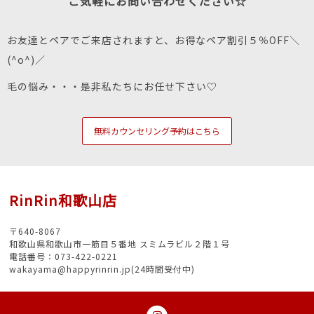
ご気軽にお問い合わせください☆
お友達とペアでご来店されますと、お得なペア割引５％OFF＼
(^o^)／
毛の悩み・・・是非私たちにお任せ下さい♡
無料カウンセリング予約はこちら
RinRin和歌山店
〒640-8067
和歌山県和歌山市一筋目５番地 スミムラビル２階１号
電話番号：073-422-0221
wakayama@happyrinrin.jp(24時間受付中)