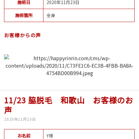
施術日
2020年11月23日
施術箇所
全身
お客様からの声
11/23 脇脱毛 和歌山 お客様のお
声
2020年11月23日
お名前
Y様