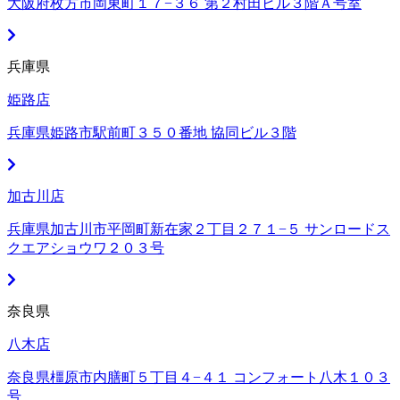
大阪府枚方市岡東町１７−３６ 第２村田ビル３階Ａ号室
兵庫県
姫路店
兵庫県姫路市駅前町３５０番地 協同ビル３階
加古川店
兵庫県加古川市平岡町新在家２丁目２７１−５ サンロードス
クエアショウワ２０３号
奈良県
八木店
奈良県橿原市内膳町５丁目４−４１ コンフォート八木１０３
号