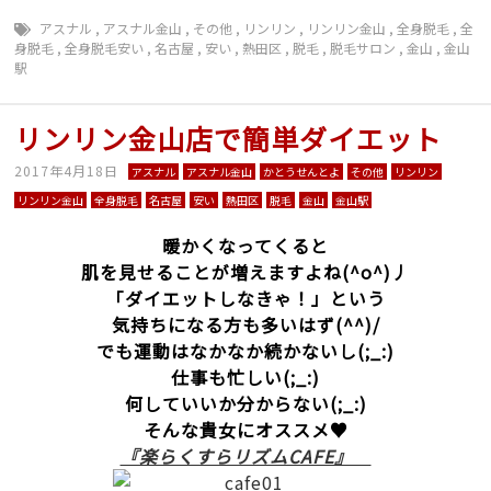
アスナル
,
アスナル金山
,
その他
,
リンリン
,
リンリン金山
,
全身脱毛
,
全
身脱毛
,
全身脱毛安い
,
名古屋
,
安い
,
熱田区
,
脱毛
,
脱毛サロン
,
金山
,
金山
駅
リンリン金山店で簡単ダイエット
2017年4月18日
アスナル
アスナル金山
かとうせんとよ
その他
リンリン
リンリン金山
全身脱毛
名古屋
安い
熱田区
脱毛
金山
金山駅
暖かくなってくると
肌を見せることが増えますよね(^o^)丿
「ダイエットしなきゃ！」という
気持ちになる方も多いはず(^^)/
でも運動はなかなか続かないし(;_:)
仕事も忙しい(;_:)
何していいか分からない(;_:)
そんな貴女にオススメ♥
『楽らくすらリズムCAFE』