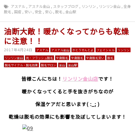
アスナル
,
アスナル金山
,
スタッフブログ
,
リンリン
,
リンリン金山
,
全身
脱毛
,
国産
,
安い
,
安全
,
安心
,
脱毛
,
金山駅
油断大敵！暖かくなってからも乾燥
に注意！！
2017年4月24日
アスナル
アスナル金山
かとうせんとよ
フェイシャル
リンリン
リンリン金山
光・フラッシュ脱毛
全身脱毛
全身脱毛
全身脱毛安い
脱毛
脱毛サイクル・脱毛効果
脱毛サロン
金山
金山駅
皆様こんにちは！
リンリン金山店
です！
暖かくなってくると手を抜きがちなのが
保湿ケアだと思います( :_; )
乾燥は脱毛の効果にも影響を及ぼしてしまいます！