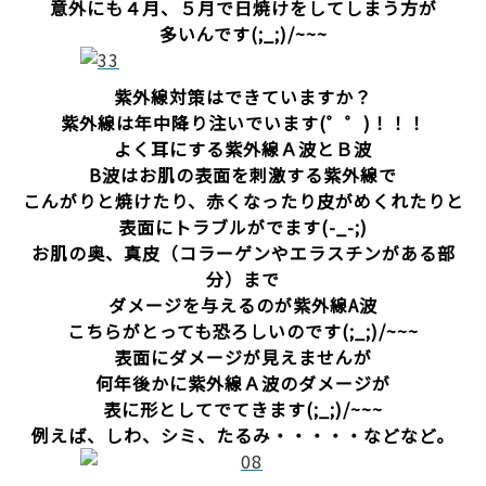
意外にも４月、５月で日焼けをしてしまう方が
多いんです(;_;)/~~~
紫外線対策はできていますか？
紫外線は年中降り注いでいます(゜゜)！！！
よく耳にする紫外線Ａ波とＢ波
B波はお肌の表面を刺激する紫外線で
こんがりと焼けたり、赤くなったり皮がめくれたりと
表面にトラブルがでます(-_-;)
お肌の奥、真皮（コラーゲンやエラスチンがある部
分）まで
ダメージを与えるのが紫外線A波
こちらがとっても恐ろしいのです(;_;)/~~~
表面にダメージが見えませんが
何年後かに紫外線Ａ波のダメージが
表に形としてでてきます(;_;)/~~~
例えば、しわ、シミ、たるみ・・・・・などなど。