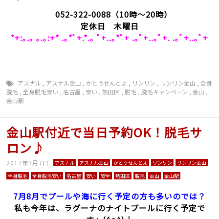
052-322-0088
（10時～20時）
定休日 木曜日
*+:｡.｡ ｡.｡:+* .｡*ﾟ+.*.｡ ﾟ+..｡*ﾟ+ .｡ﾟ+..｡ﾟ+. .｡ﾟ+..｡ﾟ+
アスナル
,
アスナル金山
,
かとうせんとよ
,
リンリン
,
リンリン金山
,
全身
脱毛
,
全身脱毛安い
,
名古屋
,
安い
,
熱田区
,
脱毛
,
脱毛キャンペーン
,
金山
,
金山駅
金山駅付近で当日予約OK！脱毛サ
ロン♪
2017年7月7日
アスナル
アスナル金山
かとうせんとよ
リンリン
リンリン金山
全身脱毛
全身脱毛安い
名古屋
安い
安全
熱田区
脱毛
金山
金山駅
7月8月でプールや海に行く予定の方も多いのでは？
私も今年は、ラグーナのナイトプールに行く予定で