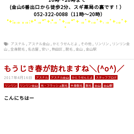
(金山6番出口から徒歩2分、スギ薬局の裏です！）
052-322-0088（11時～20時）
*+:｡.｡ ｡.｡:+* .｡*ﾟ+.*.｡ ﾟ+..｡*ﾟ+ .｡ﾟ+..｡ﾟ+. .｡ﾟ+..｡ﾟ+
゜
アスナル
,
アスナル金山
,
かとうせんとよ
,
その他
,
リンリン
,
リンリン金
山
,
全身脱毛
,
名古屋
,
安い
,
熱田区
,
脱毛
,
金山
,
金山駅
もうじき春が訪れますね＼(^o^)／
2017年4月16日
アスナル
アスナル金山
かとうせんとよ
スタッフブログ
リンリン
リンリン金山
光・フラッシュ脱毛
全身脱毛
脱毛
金山
金山駅
こんにちはー