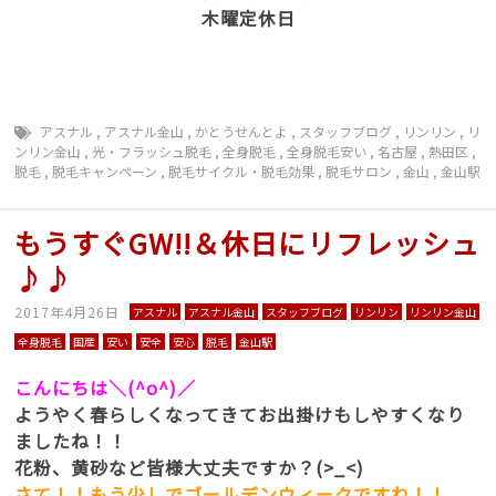
木曜定休日
アスナル
,
アスナル金山
,
かとうせんとよ
,
スタッフブログ
,
リンリン
,
リ
ンリン金山
,
光・フラッシュ脱毛
,
全身脱毛
,
全身脱毛安い
,
名古屋
,
熱田区
,
脱毛
,
脱毛キャンペーン
,
脱毛サイクル・脱毛効果
,
脱毛サロン
,
金山
,
金山駅
もうすぐGW!!＆休日にリフレッシュ
♪♪
2017年4月26日
アスナル
アスナル金山
スタッフブログ
リンリン
リンリン金山
全身脱毛
国産
安い
安全
安心
脱毛
金山駅
こんにちは＼(^o^)／
ようやく春らしくなってきてお出掛けもしやすくなり
ましたね！！
花粉、黄砂など皆様大丈夫ですか？(>_<)
さて！！もう少しでゴールデンウィークですね！！