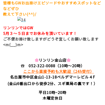
皆様もGWお出掛けエピソードやおすすめスポットなど
などぜひ
教えて下さい(^^)/
リンリンではGW
5月３～５日までお休みを頂いています！
ご不便お掛け致しますがどうぞ宜しくお願い致します
<m(__)m>
✿
リンリン金山店
✿
☎
052-322-0088
（10時～20時）
ここから直接予約も大歓迎（24h受付）
名古屋市中区金山1-13-18
ベルデマーレビル４F
(金山6番出口から徒歩2分、スギ薬局の裏です！）
平日10時~20時
木曜定休日