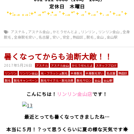
定休日 木曜日
*+:｡.｡ ｡.｡:+* .｡*ﾟ+.*.｡ ﾟ+..｡*ﾟ+ .｡ﾟ+..｡ﾟ+. .｡ﾟ+..｡ﾟ+
アスナル
,
アスナル金山
,
かとうせんとよ
,
リンリン
,
リンリン金山
,
全身
脱毛
,
全身脱毛安い
,
名古屋
,
安い
,
安全
,
熱田区
,
脱毛
,
金山
,
金山駅
暑くなってからも油断大敵！！
2017年5月26日
アスナル
アスナル金山
かとうせんとよ
スタッフブログ
リンリン
リンリン金山
光・フラッシュ脱毛
全身脱毛
全身脱毛安い
名古屋
熱田区
脱毛
脱毛キャンペーン
脱毛サイクル・脱毛効果
脱毛サロン
金山
金山駅
こんにちは！
リンリン金山店
です！
最近とっても暑くなってきましたね…
本当に５月！？って思うくらいに夏の様な天気です☀