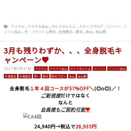
アスナル
,
アスナル金山
,
かとうせんとよ
,
スタッフブログ
,
リンリン
,
リ
ンリン金山
,
光・フラッシュ脱毛
,
全身脱毛
,
脱毛
,
金山
,
金山駅
3月も残りわずか、、、全身脱毛キ
ャンペーン♥
2017年3月27日
アスナル
アスナル金山
かとうせんとよ
リンリン
リンリン金山
全身脱毛
全身脱毛
安い
脱毛
脱毛サロン
金山
金山駅
全身脱毛
１年４回コースが57%OFF
＼(◎o◎)／！
ご新規様
だけではなく
なんと
会員様もご契約可能
♥
24,940円→税込で
26,935円