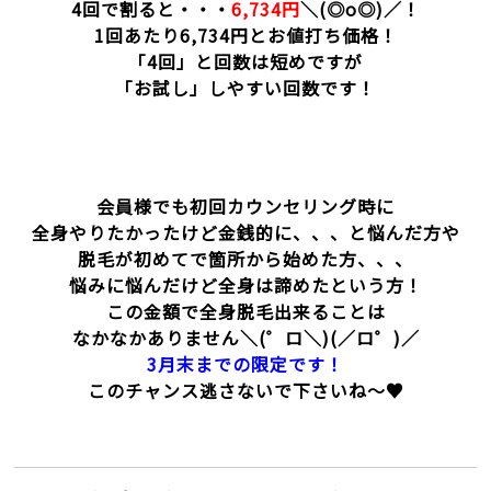
4回で割ると・・・
6,734円
＼(◎o◎)／！
1回あたり6,734円とお値打ち価格！
「4回」
と回数は短めですが
「お試し」
しやすい回数です！
会員様でも初回カウンセリング時に
全身やりたかったけど金銭的に、、、と悩んだ方や
脱毛が初めてで箇所から始めた方、、、
悩みに悩んだけど全身は諦めたという方！
この金額で全身脱毛出来ることは
なかなかありません＼(゜ロ＼)(／ロ゜)／
3月末までの限定です！
このチャンス逃さないで下さいね～♥