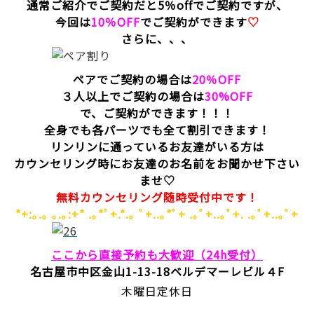
通常ご紹介でご契約だと5％offでご契約ですが、
今回は
10％OFF
でご契約ができます
♡
さらに、、、
ペアでご契約の場合は
20％OFF
３人以上でご契約の場合は
30%OFF
で、ご契約ができます！！！
全身でも各パーツでも全て割引できます！
リンリンに通っているお友達がいる方は
カウンセリング時にお友達のお名前をお聞かせ下さい
ませ♡
無料カウンセリング随時受付中です！
*+:｡.｡ ｡.｡:+* .｡*ﾟ+.*.｡ ﾟ+..｡*ﾟ+ .｡ﾟ+..｡ﾟ+. .｡ﾟ+..｡ﾟ+
ここから直接予約も大歓迎（24h受付）
名古屋市中区金山1-13-18
ベルデマーレビル４F
木曜日定休日