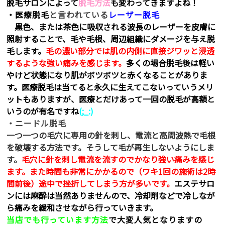
脱毛サロンによって
脱毛方法
も変わってきますよね！
・医療脱毛
と言われている
レーザー脱毛
黒色、または茶色に吸収される波長のレーザーを皮膚に
照射することで、毛や毛根、周辺組織にダメージを与え脱
毛します。
毛の濃い部分では肌の内側に直接ジワッと浸透
するような強い痛みを感じます。
多くの場合脱毛後は軽い
やけど状態になり肌がボツボツと赤くなることがありま
す。医療脱毛は当てると永久に生えてこないっていうメリ
ットもありますが、医療とだけあって一回の脱毛が高額と
いうのが有名ですね
(;_:)
・ニードル脱毛
一つ一つの毛穴に専用の針を刺し、電流と高周波熱で毛根
を破壊する方法です。そうして毛が再生しないようにしま
す。
毛穴に針を刺し電流を流すのでかなり強い痛みを感じ
ます。また時間も非常にかかるので（ワキ1回の施術は2時
間前後）途中で挫折してしまう方が多いです。
エステサロ
ンには麻酔は当然ありませんので、冷却剤などで冷しなが
ら痛みを緩和させながら行っていきます。
当店でも行っています方法
で大変人気となりますの