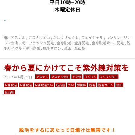
平日10時~20時
木曜定休日
アスナル
,
アスナル金山
,
かとうせんとよ
,
フェイシャル
,
リンリン
,
リン
リン金山
,
光・フラッシュ脱毛
,
全身脱毛
,
全身脱毛
,
全身脱毛安い
,
脱毛
,
脱
毛サイクル・脱毛効果
,
脱毛サロン
,
金山
,
金山駅
春から夏にかけてこそ紫外線対策を
2017年4月19日
アスナル
アスナル金山
その他
リンリン
リンリン金山
全身脱毛
全身脱毛
全身脱毛安い
名古屋
安い
熱田区
脱毛
脱毛サロン
金山
金山駅
脱毛をするにあたって日焼けは厳禁です！