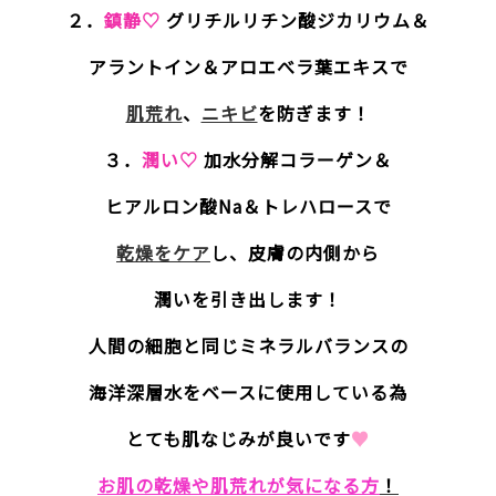
２．
鎮静♡
グリチルリチン酸ジカリウム＆
アラントイン＆アロエべラ葉エキスで
肌荒れ
、
ニキビ
を防ぎます！
３．
潤い♡
加水分解コラーゲン＆
ヒアルロン酸Na＆トレハロースで
乾燥をケア
し、皮膚の内側から
潤いを引き出します！
人間の細胞と同じミネラルバランスの
海洋深層水をベースに使用している為
とても肌なじみが良いです
♥
お肌の乾燥や肌荒れが気になる方
！