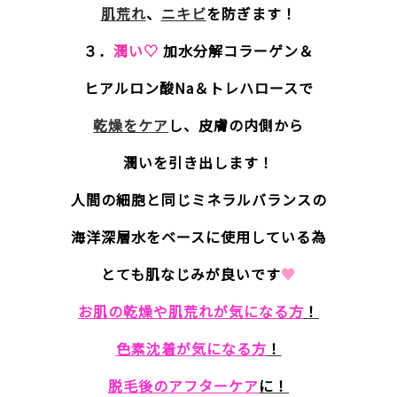
肌荒れ
、
ニキビ
を防ぎます！
３．
潤い♡
加水分解コラーゲン＆
ヒアルロン酸Na＆トレハロースで
乾燥をケア
し、皮膚の内側から
潤いを引き出します！
人間の細胞と同じミネラルバランスの
海洋深層水をベースに使用している為
とても肌なじみが良いです
♥
お肌の乾燥や肌荒れが気になる方
！
色素沈着が気になる方
！
脱毛後のアフターケア
に！