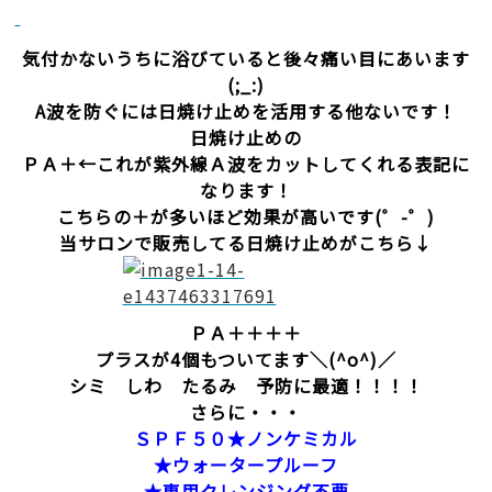
気付かないうちに浴びていると後々痛い目にあいます
(;_:)
A波を防ぐには日焼け止めを活用する他ないです！
日焼け止めの
ＰＡ＋←これが紫外線Ａ波をカットしてくれる表記に
なります！
こちらの＋が多いほど効果が高いです(゜-゜)
当サロンで販売してる日焼け止めがこちら↓
ＰＡ＋＋＋＋
プラスが4個もついてます＼(^o^)／
シミ しわ たるみ 予防に最適！！！！
さらに・・・
ＳＰＦ５０★ノンケミカル
★ウォータープルーフ
★専用クレンジング不要