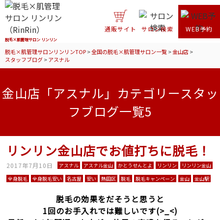
通販サイト
サロン検索
WEB予約
脱毛×肌管理サロン リンリン
脱毛×肌管理サロンリンリンTOP
>
全国の脱毛×肌管理サロン一覧
>
金山店
>
スタッフブログ
>
アスナル
金山店「アスナル」カテゴリースタッ
フブログ一覧5
リンリン金山店でお値打ちに脱毛！
2017年7月10日
アスナル
アスナル金山
かとうせんとよ
リンリン
リンリン金山
全身脱毛
全身脱毛安い
名古屋
安い
熱田区
脱毛
脱毛キャンペーン
金山
金山駅
脱毛の効果をだそうと思うと
1回のお手入れでは難しいです(>_<)