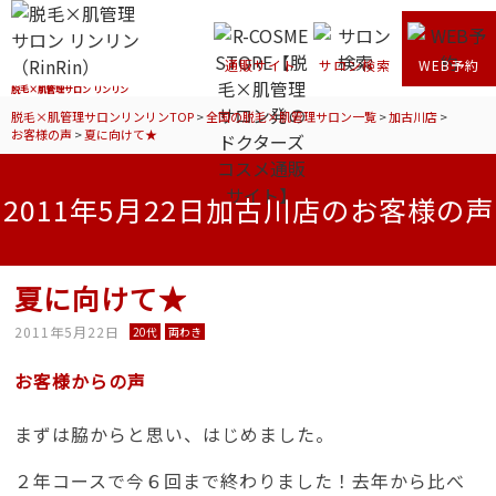
通販サイト
サロン検索
WEB予約
脱毛×肌管理サロン リンリン
脱毛×肌管理サロンリンリンTOP
>
全国の脱毛×肌管理サロン一覧
>
加古川店
>
お客様の声
>
夏に向けて★
2011年5月22日加古川店のお客様の声
夏に向けて★
2011年5月22日
20代
両わき
お客様からの声
まずは脇からと思い、はじめました。
２年コースで今６回まで終わりました！去年から比べ