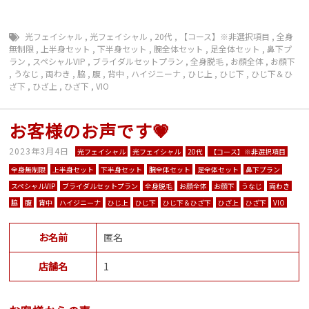
光フェイシャル
,
光フェイシャル
,
20代
,
【コース】※非選択項目
,
全身
無制限
,
上半身セット
,
下半身セット
,
腕全体セット
,
足全体セット
,
鼻下プ
ラン
,
スペシャルVIP
,
ブライダルセットプラン
,
全身脱毛
,
お顔全体
,
お顔下
,
うなじ
,
両わき
,
脇
,
腹
,
背中
,
ハイジニーナ
,
ひじ上
,
ひじ下
,
ひじ下＆ひ
ざ下
,
ひざ上
,
ひざ下
,
VIO
お客様のお声です💗
2023年3月4日
光フェイシャル
光フェイシャル
20代
【コース】※非選択項目
全身無制限
上半身セット
下半身セット
腕全体セット
足全体セット
鼻下プラン
スペシャルVIP
ブライダルセットプラン
全身脱毛
お顔全体
お顔下
うなじ
両わき
脇
腹
背中
ハイジニーナ
ひじ上
ひじ下
ひじ下＆ひざ下
ひざ上
ひざ下
VIO
お名前
匿名
店舗名
1