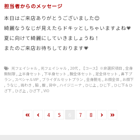
担当者からのメッセージ
本日はご来店ありがとうございました😊
綺麗なうなじが見えたらドキッとしちゃいますよね💗
夏に向けて綺麗にしていきましょうね！
またのご来店お待ちしております💗
光フェイシャル
,
光フェイシャル
,
20代
,
【コース】※非選択項目
,
全身
無制限
,
上半身セット
,
下半身セット
,
腕全体セット
,
足全体セット
,
鼻下プ
ラン
,
スペシャルVIP
,
ブライダルセットプラン
,
全身脱毛
,
お顔全体
,
お顔下
,
うなじ
,
両わき
,
脇
,
腹
,
背中
,
ハイジニーナ
,
ひじ上
,
ひじ下
,
ひじ下＆ひ
ざ下
,
ひざ上
,
ひざ下
,
VIO
4
5
6
7
8