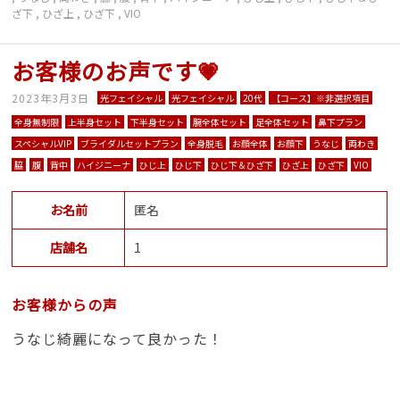
ざ下
,
ひざ上
,
ひざ下
,
VIO
お客様のお声です💗
2023年3月3日
光フェイシャル
光フェイシャル
20代
【コース】※非選択項目
全身無制限
上半身セット
下半身セット
腕全体セット
足全体セット
鼻下プラン
スペシャルVIP
ブライダルセットプラン
全身脱毛
お顔全体
お顔下
うなじ
両わき
脇
腹
背中
ハイジニーナ
ひじ上
ひじ下
ひじ下＆ひざ下
ひざ上
ひざ下
VIO
お名前
匿名
店舗名
1
お客様からの声
うなじ綺麗になって良かった！