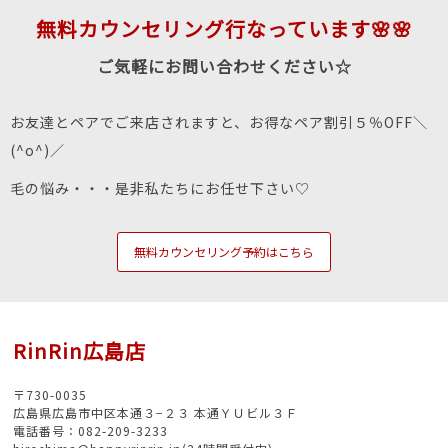
無料カウンセリング行なっています🌸🌸
ご気軽にお問い合わせください☆
お友達とペアでご来店されますと、お得なペア割引５％OFF＼
(^o^)／
毛の悩み・・・是非私たちにお任せ下さい♡
無料カウンセリング予約はこちら
RinRin広島店
〒730-0035
広島県広島市中区本通３−２３ 本通ＹＵビル３Ｆ
電話番号：082-209-3233