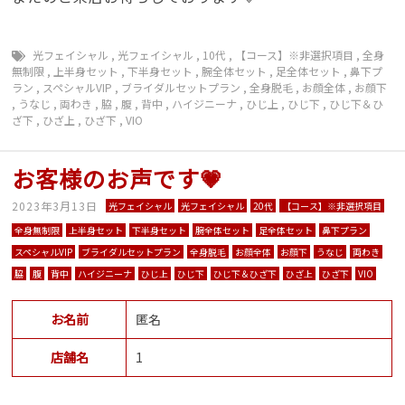
光フェイシャル
,
光フェイシャル
,
10代
,
【コース】※非選択項目
,
全身
無制限
,
上半身セット
,
下半身セット
,
腕全体セット
,
足全体セット
,
鼻下プ
ラン
,
スペシャルVIP
,
ブライダルセットプラン
,
全身脱毛
,
お顔全体
,
お顔下
,
うなじ
,
両わき
,
脇
,
腹
,
背中
,
ハイジニーナ
,
ひじ上
,
ひじ下
,
ひじ下＆ひ
ざ下
,
ひざ上
,
ひざ下
,
VIO
お客様のお声です💗
2023年3月13日
光フェイシャル
光フェイシャル
20代
【コース】※非選択項目
全身無制限
上半身セット
下半身セット
腕全体セット
足全体セット
鼻下プラン
スペシャルVIP
ブライダルセットプラン
全身脱毛
お顔全体
お顔下
うなじ
両わき
脇
腹
背中
ハイジニーナ
ひじ上
ひじ下
ひじ下＆ひざ下
ひざ上
ひざ下
VIO
お名前
匿名
店舗名
1