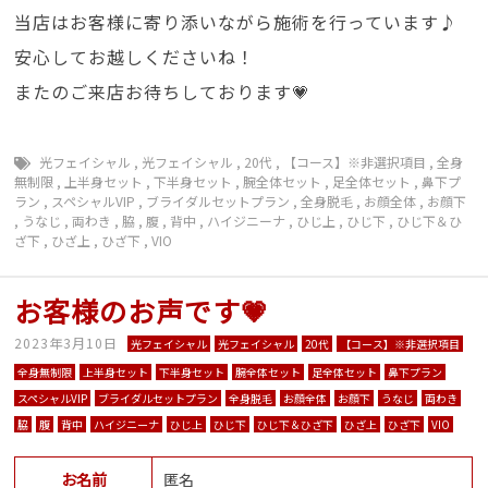
当店はお客様に寄り添いながら施術を行っています♪
安心してお越しくださいね！
またのご来店お待ちしております💗
光フェイシャル
,
光フェイシャル
,
20代
,
【コース】※非選択項目
,
全身
無制限
,
上半身セット
,
下半身セット
,
腕全体セット
,
足全体セット
,
鼻下プ
ラン
,
スペシャルVIP
,
ブライダルセットプラン
,
全身脱毛
,
お顔全体
,
お顔下
,
うなじ
,
両わき
,
脇
,
腹
,
背中
,
ハイジニーナ
,
ひじ上
,
ひじ下
,
ひじ下＆ひ
ざ下
,
ひざ上
,
ひざ下
,
VIO
お客様のお声です💗
2023年3月10日
光フェイシャル
光フェイシャル
20代
【コース】※非選択項目
全身無制限
上半身セット
下半身セット
腕全体セット
足全体セット
鼻下プラン
スペシャルVIP
ブライダルセットプラン
全身脱毛
お顔全体
お顔下
うなじ
両わき
脇
腹
背中
ハイジニーナ
ひじ上
ひじ下
ひじ下＆ひざ下
ひざ上
ひざ下
VIO
お名前
匿名