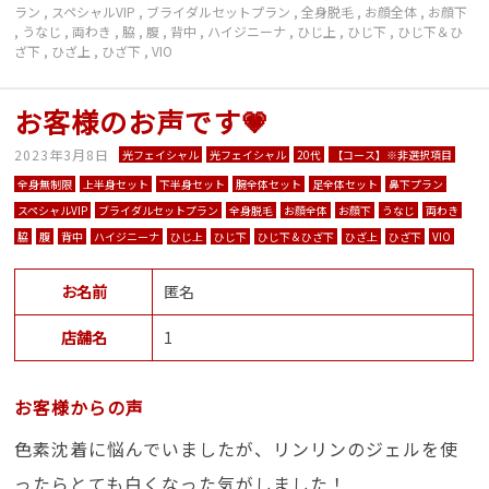
ラン
,
スペシャルVIP
,
ブライダルセットプラン
,
全身脱毛
,
お顔全体
,
お顔下
,
うなじ
,
両わき
,
脇
,
腹
,
背中
,
ハイジニーナ
,
ひじ上
,
ひじ下
,
ひじ下＆ひ
ざ下
,
ひざ上
,
ひざ下
,
VIO
お客様のお声です💗
2023年3月8日
光フェイシャル
光フェイシャル
20代
【コース】※非選択項目
全身無制限
上半身セット
下半身セット
腕全体セット
足全体セット
鼻下プラン
スペシャルVIP
ブライダルセットプラン
全身脱毛
お顔全体
お顔下
うなじ
両わき
脇
腹
背中
ハイジニーナ
ひじ上
ひじ下
ひじ下＆ひざ下
ひざ上
ひざ下
VIO
お名前
匿名
店舗名
1
お客様からの声
色素沈着に悩んでいましたが、リンリンのジェルを使
ったらとても白くなった気がしました！