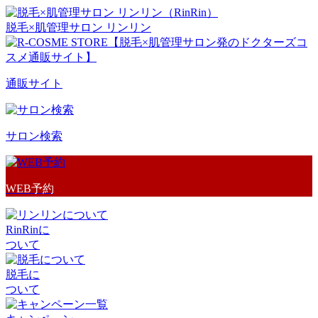
脱毛×肌管理サロン リンリン
通販サイト
サロン検索
WEB予約
RinRinに
ついて
脱毛に
ついて