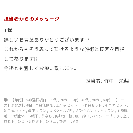
担当者からのメッセージ
T様
嬉しいお言葉ありがとうございます♡
これからもそう思って頂けるような施術と接客を目指
して参ります❕❕
今後とも宜しくお願い致します。
担当者: 竹中 栄梨
【年代】※非選択項目
,
10代
,
20代
,
30代
,
40代
,
50代
,
60代
,
【コー
ス】※非選択項目
,
全身無制限
,
上半身セット
,
下半身セット
,
腕全体セット
,
足全体セット
,
鼻下プラン
,
スペシャルVIP
,
ブライダルセットプラン
,
全身脱
毛
,
お顔全体
,
お顔下
,
うなじ
,
両わき
,
脇
,
腹
,
背中
,
ハイジニーナ
,
ひじ上
,
ひじ下
,
ひじ下＆ひざ下
,
ひざ上
,
ひざ下
,
VIO