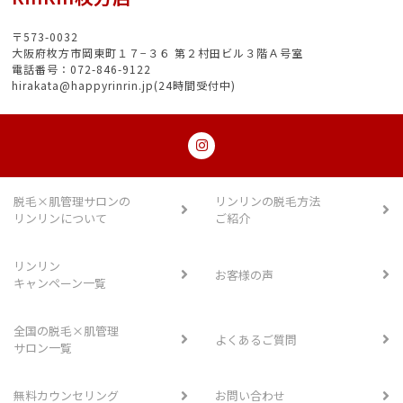
〒573-0032
大阪府枚方市岡東町１７−３６ 第２村田ビル３階Ａ号室
電話番号：072-846-9122
hirakata@happyrinrin.jp(24時間受付中)
脱毛×肌管理サロンの
リンリンの脱毛方法
リンリンについて
ご紹介
リンリン
お客様の声
キャンペーン一覧
全国の脱毛×肌管理
よくあるご質問
サロン一覧
無料カウンセリング
お問い合わせ