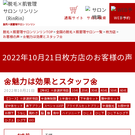
通販サイト
サロン検索
WEB予約
脱毛×肌管理サロン リンリン
脱毛×肌管理サロンリンリンTOP
>
全国の脱毛×肌管理サロン一覧
>
枚方店
>
お客様の声
>
🌼魅力は効果とスタッフ🌼
2022年10月21日枚方店のお客様の声
🌼魅力は効果とスタッフ🌼
2022年10月21日
【年代】※非選択項目
10代
20代
30代
40代
50代
60代
【コース】※非選択項目
全身無制限
上半身セット
下半身セット
腕全体セット
足全体セット
鼻下プラン
スペシャルVIP
ブライダルセットプラン
全身脱毛
お顔全体
お顔下
うなじ
両わき
脇
腹
背中
ハイジニーナ
ひじ上
ひじ下
ひじ下＆ひざ下
ひざ上
ひざ下
VIO