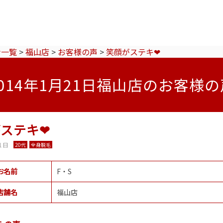
ン一覧
>
福山店
>
お客様の声
>
笑顔がステキ❤
2014年1月21日福山店のお客様の
ステキ❤
1日
20代
全身脱毛
お名前
F・S
店舗名
福山店