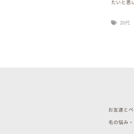
たいと思
20代
お友達とペ
毛の悩み・