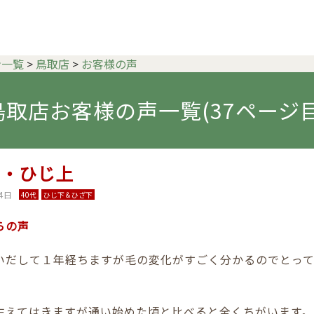
ン一覧
>
鳥取店
>
お客様の声
鳥取店お客様の声一覧(37ページ目
下・ひじ上
4日
40代
ひじ下＆ひざ下
らの声
いだして１年経ちますが毛の変化がすごく分かるのでとっ
生えてはきますが通い始めた頃と比べると全くちがいます。