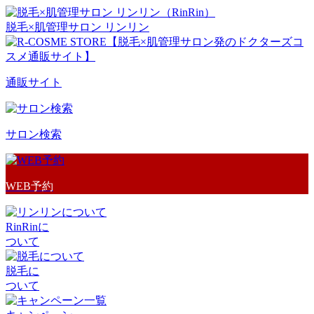
脱毛×肌管理サロン リンリン
通販サイト
サロン検索
WEB予約
RinRinに
ついて
脱毛に
ついて