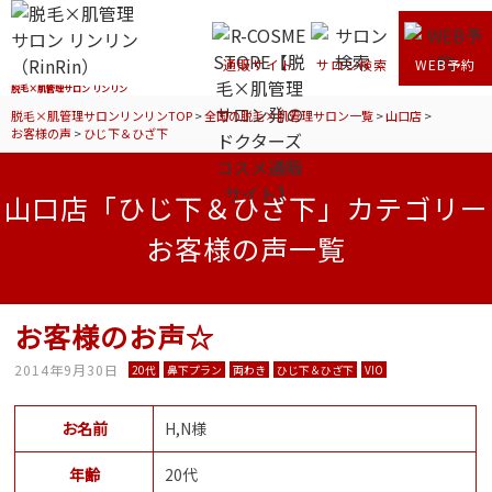
通販サイト
サロン検索
WEB予約
脱毛×肌管理サロン リンリン
脱毛×肌管理サロンリンリンTOP
>
全国の脱毛×肌管理サロン一覧
>
山口店
>
お客様の声
>
ひじ下＆ひざ下
山口店「ひじ下＆ひざ下」カテゴリー
お客様の声一覧
お客様のお声☆
2014年9月30日
20代
鼻下プラン
両わき
ひじ下＆ひざ下
VIO
お名前
H,N様
年齢
20代