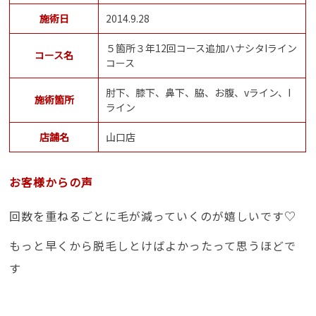
施術日
2014.9.28
５箇所３年12回コース追加ハナシタIライン
コース名
コース
肘下、膝下、鼻下、脇、お腹、vライン、I
施術箇所
ライン
店舗名
山口店
お客様からの声
回数を重ねるごとに毛が減っていくのが嬉しいです♡
もっと早くから脱毛しとけばよかったって思うほどで
す