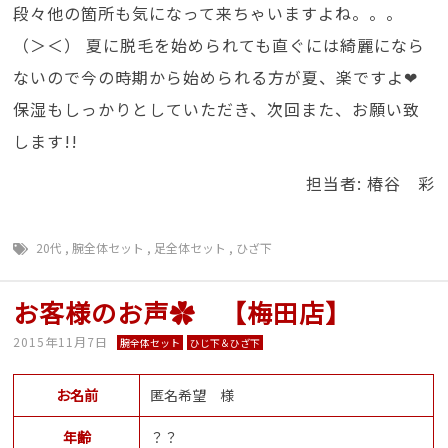
段々他の箇所も気になって来ちゃいますよね。。。
（＞＜） 夏に脱毛を始められても直ぐには綺麗になら
ないので今の時期から始められる方が夏、楽ですよ❤
保湿もしっかりとしていただき、次回また、お願い致
します!!
担当者: 椿谷 彩
20代
,
腕全体セット
,
足全体セット
,
ひざ下
お客様のお声✿ 【梅田店】
2015年11月7日
腕全体セット
ひじ下＆ひざ下
お名前
匿名希望 様
年齢
？？