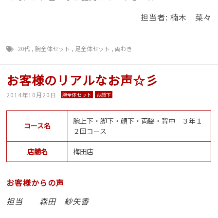
担当者: 楠木 菜々
20代
,
腕全体セット
,
足全体セット
,
両わき
お客様のリアルなお声☆彡
2014年10月20日
腕全体セット
お顔下
腕上下・脚下・顔下・両脇・背中 ３年１
コース名
２回コース
店舗名
梅田店
お客様からの声
担当 森田 紗矢香