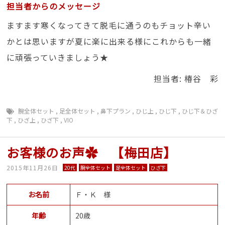
担当者からのメッセージ
ますます寒くなってきて脱毛に通うのもチョット辛い
かとは思いますが夏に楽に出来る様にこれからも一緒
に頑張っていきましょう★
担当者: 椿谷 彩
腕全体セット
,
足全体セット
,
鼻下プラン
,
ひじ上
,
ひじ下
,
ひじ下＆ひざ
下
,
ひざ上
,
ひざ下
,
VIO
お客様のお声✿ 【梅田店】
2015年11月26日
20代
腕全体セット
足全体セット
ひざ下
お名前
Ｆ・Ｋ 様
年齢
20歳