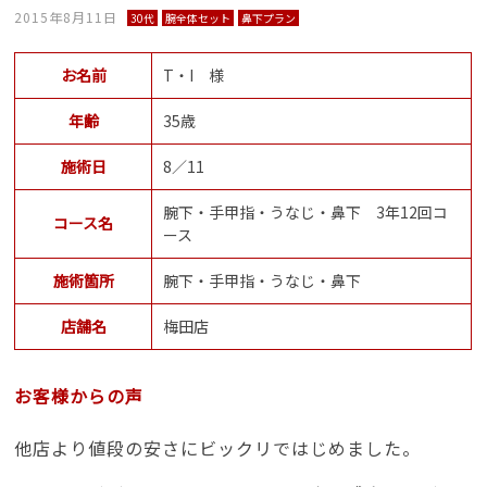
2015年8月11日
30代
腕全体セット
鼻下プラン
お名前
T・I 様
年齢
35歳
施術日
8／11
腕下・手甲指・うなじ・鼻下 3年12回コ
コース名
ース
施術箇所
腕下・手甲指・うなじ・鼻下
店舗名
梅田店
お客様からの声
他店より値段の安さにビックリではじめました。