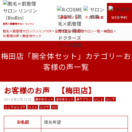
通販サイト
サロン検索
WEB予約
脱毛×肌管理サロン リンリン
脱毛×肌管理サロンリンリンTOP
>
全国の脱毛×肌管理サロン一覧
>
梅田店
>
お客様の声
>
腕全体セット
梅田店「腕全体セット」カテゴリーお
客様の声一覧
お客様のお声 【梅田店】
2016年2月21日
腕全体セット
足全体セット
鼻下プラン
ひじ上
ひじ下
ひじ下＆ひざ下
ひざ上
ひざ下
VIO
お名前
匿名希望